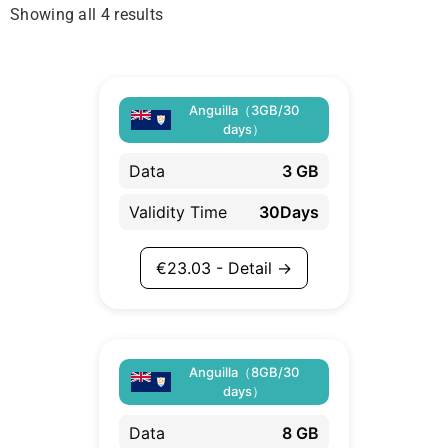
Showing all 4 results
Anguilla（3GB/30
days）
Data
3 GB
Validity Time
30Days
€
23.03
- Detail →
Anguilla（8GB/30
days）
Data
8 GB